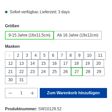
Sofort verfügbar, Lieferzeit: 3 days
auswählen
Größen
9-15 Jahre (16x11,5cm)
Ab 16 Jahre (19x12cm)
auswählen
Masken
1
2
3
4
5
6
7
8
9
10
11
(Diese Option ist zurzeit nicht verfügbar.)
12
13
14
15
16
17
18
19
20
21
22
23
24
25
26
27
28
29
30
31
Produkt Anzahl: Gib den gewünschten Wert e
Zum Warenkorb hinzufügen
Produktnummer:
SW10129.52