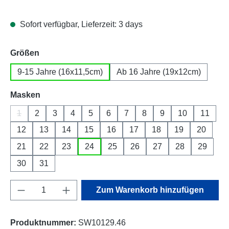
Sofort verfügbar, Lieferzeit: 3 days
auswählen
Größen
9-15 Jahre (16x11,5cm)
Ab 16 Jahre (19x12cm)
auswählen
Masken
1
2
3
4
5
6
7
8
9
10
11
(Diese Option ist zurzeit nicht verfügbar.)
12
13
14
15
16
17
18
19
20
21
22
23
24
25
26
27
28
29
30
31
Produkt Anzahl: Gib den gewünschten Wert e
Zum Warenkorb hinzufügen
Produktnummer:
SW10129.46