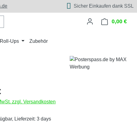
.de
Sicher Einkaufen dank SSL
0,00 €
Ware
Roll-Ups
Zubehör
eis:
€
 MwSt. zzgl. Versandkosten
ügbar, Lieferzeit: 3 days
wählen