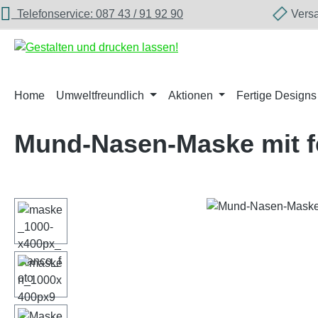
Telefonservice: 087 43 / 91 92 90
Versan
m Hauptinhalt springen
Zur Suche springen
Zur Hauptnavigation springen
Home
Umweltfreundlich
Aktionen
Fertige Designs
Mund-Nasen-Maske mit f
Bildergalerie überspringen