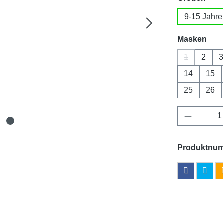
9-15 Jahre
aus
Masken
1
2
3
(Diese Optio
14
15
25
26
Produkt 
Produktnu