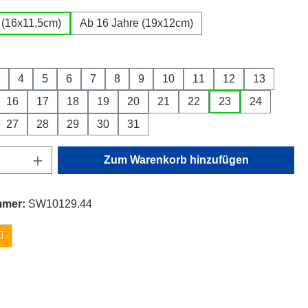
 (16x11,5cm)
Ab 16 Jahre (19x12cm)
wählen
4
5
6
7
8
9
10
11
12
13
n ist zurzeit nicht verfügbar.)
16
17
18
19
20
21
22
23
24
27
28
29
30
31
Anzahl: Gib den gewünschten Wert ein oder
Zum Warenkorb hinzufügen
mmer:
SW10129.44