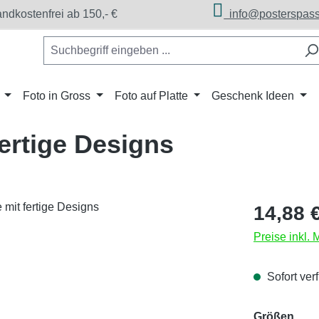
dkostenfrei ab 150,- €
info@posterspass
Foto in Gross
Foto auf Platte
Geschenk Ideen
ertige Designs
Regulärer Pr
14,88 
Preise inkl.
Sofort verf
aus
Größen