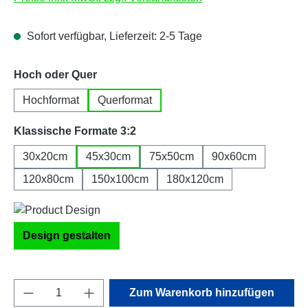
Sofort verfügbar, Lieferzeit: 2-5 Tage
auswählen
Hoch oder Quer
Hochformat
Querformat
auswählen
Klassische Formate 3:2
30x20cm
45x30cm
75x50cm
90x60cm
120x80cm
150x100cm
180x120cm
Design gestalten
Produkt Anzahl: Gib den gewünschten Wert e
Zum Warenkorb hinzufügen