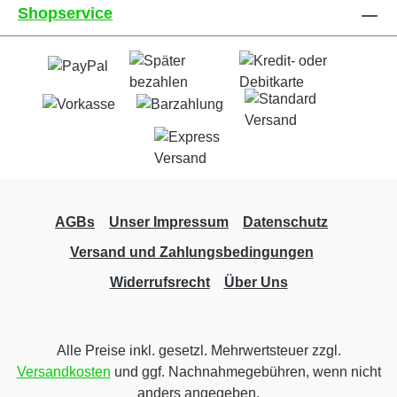
Shopservice
und 100% lösungsmittelfrei• PVC Frontlit
Banner, Planenmaterial, 510g/qm•
Brandschutzklasse B1 Zertifizierung, schwer
entflammbar• umweltfreundlicher Latex-
Digitaldruck 1440dpi• fotorealistischer Druck•
100% wetterfest + UV-beständig,
wiederverwendbar• wasserbeständig• für den
Außenbereich und Innenbereich•
zugeschnitten auf das von Ihnen bestellte
Format
AGBs
Unser Impressum
Datenschutz
Versand und Zahlungsbedingungen
Widerrufsrecht
Über Uns
Alle Preise inkl. gesetzl. Mehrwertsteuer zzgl.
Versandkosten
und ggf. Nachnahmegebühren, wenn nicht
anders angegeben.