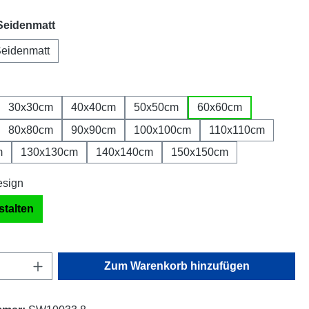
auswählen
Seidenmatt
eidenmatt
auswählen
h
30x30cm
40x40cm
50x50cm
60x60cm
80x80cm
90x90cm
100x100cm
110x110cm
m
130x130cm
140x140cm
150x150cm
stalten
Anzahl: Gib den gewünschten Wert ein oder
Zum Warenkorb hinzufügen