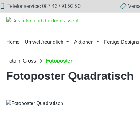
Telefonservice: 087 43 / 91 92 90
Versan
m Hauptinhalt springen
Zur Suche springen
Zur Hauptnavigation springen
Home
Umweltfreundlich
Aktionen
Fertige Designs
Foto in Gross
Fotoposter
Fotoposter Quadratisch
Bildergalerie überspringen