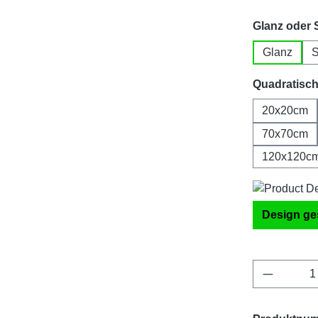
Glanz oder 
Glanz
S
Quadratisc
20x20cm
70x70cm
120x120c
Design ge
Produkt 