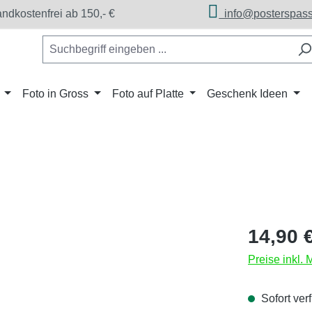
dkostenfrei ab 150,- €
info@posterspass
Foto in Gross
Foto auf Platte
Geschenk Ideen
Regulärer Pr
14,90 
Preise inkl.
Sofort verf