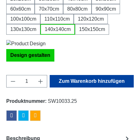
60x60cm
70x70cm
80x80cm
90x90cm
100x100cm
110x110cm
120x120cm
130x130cm
140x140cm
150x150cm
Design gestalten
Produkt Anzahl: Gib den gewünschten Wert e
Zum Warenkorb hinzufügen
Produktnummer:
SW10033.25
Beschreibung