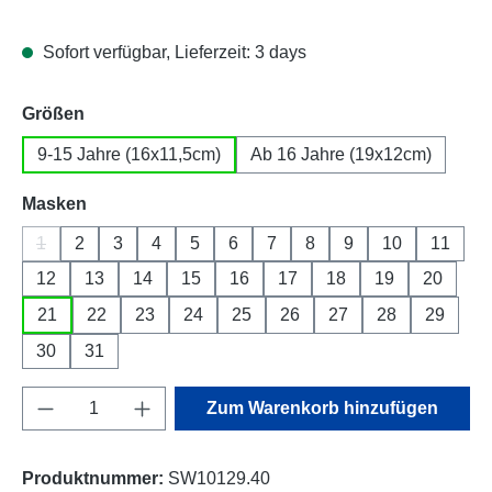
Sofort verfügbar, Lieferzeit: 3 days
auswählen
Größen
9-15 Jahre (16x11,5cm)
Ab 16 Jahre (19x12cm)
auswählen
Masken
1
2
3
4
5
6
7
8
9
10
11
(Diese Option ist zurzeit nicht verfügbar.)
12
13
14
15
16
17
18
19
20
21
22
23
24
25
26
27
28
29
30
31
Produkt Anzahl: Gib den gewünschten Wert e
Zum Warenkorb hinzufügen
Produktnummer:
SW10129.40