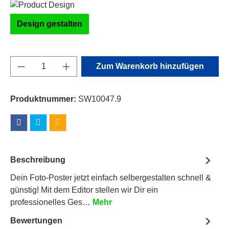
Design gestalten
Produkt Anzahl: Gib den gewünschten Wert e
Zum Warenkorb hinzufügen
Produktnummer:
SW10047.9
Beschreibung
Dein Foto-Poster jetzt einfach selbergestalten schnell &
günstig! Mit dem Editor stellen wir Dir ein
professionelles Ges…
Mehr
Bewertungen