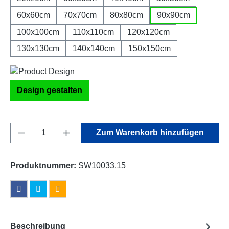
60x60cm
70x70cm
80x80cm
90x90cm
100x100cm
110x110cm
120x120cm
130x130cm
140x140cm
150x150cm
Design gestalten
Produkt Anzahl: Gib den gewünschten Wert e
Zum Warenkorb hinzufügen
Produktnummer:
SW10033.15
Beschreibung