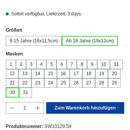
Sofort verfügbar, Lieferzeit: 3 days
auswählen
Größen
9-15 Jahre (16x11,5cm)
Ab 16 Jahre (19x12cm)
auswählen
Masken
1
2
3
4
5
6
7
8
9
10
11
12
13
14
15
16
17
18
19
20
21
22
23
24
25
26
27
28
29
30
31
Produkt Anzahl: Gib den gewünschten Wert e
Zum Warenkorb hinzufügen
Produktnummer:
SW10129.59