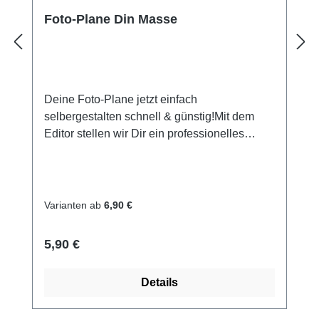
Foto-Plane Din Masse
Deine Foto-Plane jetzt einfach
selbergestalten schnell & günstig!Mit dem
Editor stellen wir Dir ein professionelles
Gestaltungstool zur Verfügung. Damit kannst
Du in wenigen Schritten und sehr einfach
eine Foto-Plane und vieles andere für
Freunde, Bekannte, Hochzeiten, Geburtstage
Varianten ab
6,90 €
oder auch Firmen selbst gestalten.PVC-
Banner inkl. Druck Sie kaufen hier einen
Regulärer Preis:
5,90 €
PVC-Werbebanner nach Ihrer Vorlage in dem
von Ihnen ausgewählten Format,
Details
umweltfreundlich mit der neuesten LATEX-
Printtechnologie bedruckt in fotorealistischer