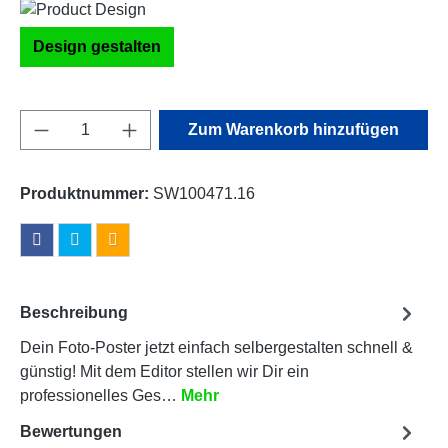
Design gestalten
Produkt Anzahl: Gib den gewünschten Wert e
Zum Warenkorb hinzufügen
Produktnummer:
SW100471.16
Beschreibung
Dein Foto-Poster jetzt einfach selbergestalten schnell &
günstig! Mit dem Editor stellen wir Dir ein
professionelles Ges…
Mehr
Bewertungen