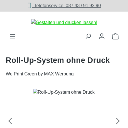
Telefonservice: 087 43 / 91 92 90
Zum Hauptinhalt springen
Ware
Roll-Up-System ohne Druck
We Print Green by MAX Werbung
Bildergalerie überspringen