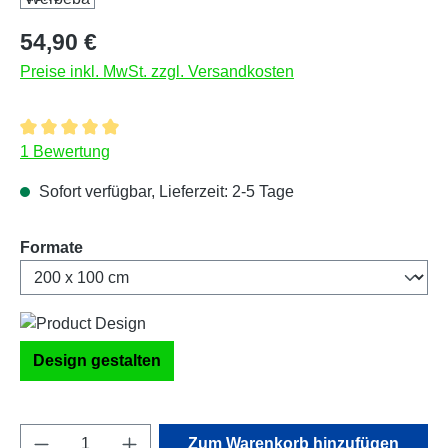
Regulärer Preis:
54,90 €
Preise inkl. MwSt. zzgl. Versandkosten
Durchschnittliche Bewertung von 5 von 5 Sternen
1 Bewertung
Sofort verfügbar, Lieferzeit: 2-5 Tage
auswählen
Formate
Design gestalten
Produkt Anzahl: Gib den gewünschten Wert e
Zum Warenkorb hinzufügen