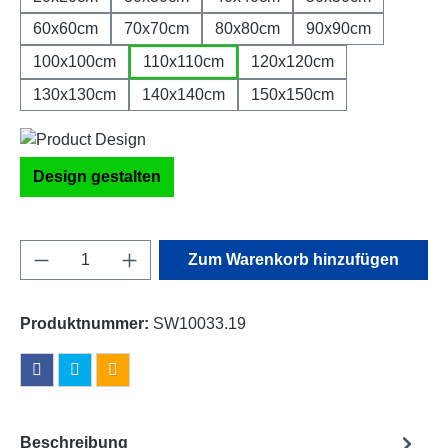
60x60cm
70x70cm
80x80cm
90x90cm
100x100cm
110x110cm
120x120cm
130x130cm
140x140cm
150x150cm
Design gestalten
Produkt Anzahl: Gib den gewünschten Wert e
Zum Warenkorb hinzufügen
Produktnummer:
SW10033.19
Beschreibung