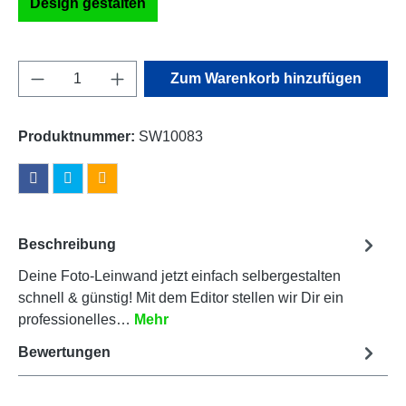
Design gestalten
Produkt Anzahl: Gib den gewünschten Wert e
Zum Warenkorb hinzufügen
Produktnummer:
SW10083
Beschreibung
Deine Foto-Leinwand jetzt einfach selbergestalten
schnell & günstig! Mit dem Editor stellen wir Dir ein
professionelles…
Mehr
Bewertungen