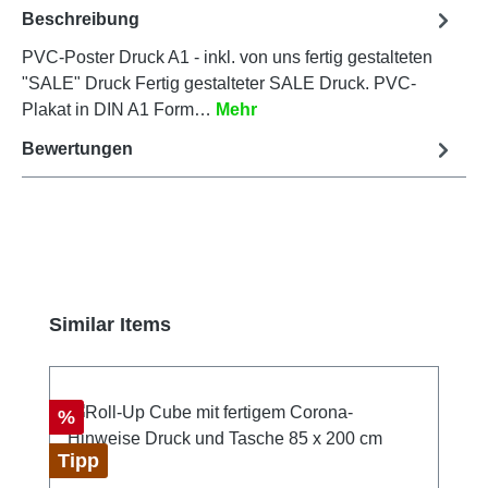
Beschreibung
PVC-Poster Druck A1 - inkl. von uns fertig gestalteten
"SALE" Druck Fertig gestalteter SALE Druck. PVC-
Plakat in DIN A1 Form…
Mehr
Bewertungen
Produktgalerie überspringen
Similar Items
Rabatt
%
Tipp