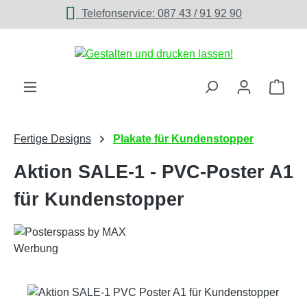
Telefonservice: 087 43 / 91 92 90
Zum Hauptinhalt springen
Ware
Fertige Designs
Plakate für Kundenstopper
Aktion SALE-1 - PVC-Poster A1
für Kundenstopper
Bildergalerie überspringen