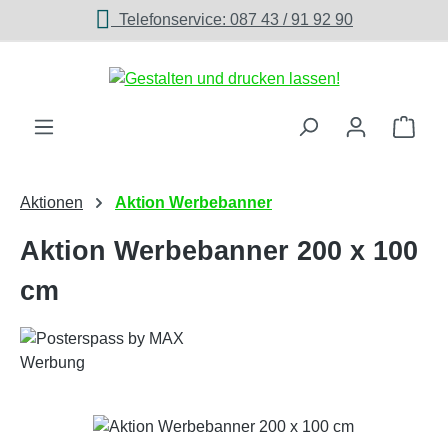
Telefonservice: 087 43 / 91 92 90
Zum Hauptinhalt springen
Ware
Aktionen
Aktion Werbebanner
Aktion Werbebanner 200 x 100
cm
Bildergalerie überspringen