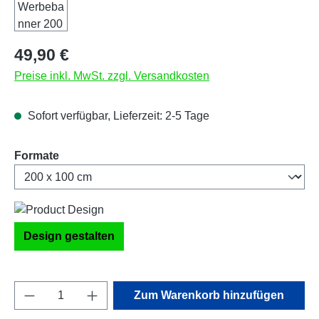
Regulärer Preis:
49,90 €
Preise inkl. MwSt. zzgl. Versandkosten
Sofort verfügbar, Lieferzeit: 2-5 Tage
auswählen
Formate
Design gestalten
Produkt Anzahl: Gib den gewünschten Wert e
Zum Warenkorb hinzufügen